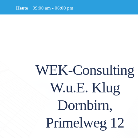
Heute
09:00 am
-
06:00 pm
WEK-Consulting
W.u.E. Klug
Dornbirn,
Primelweg 12