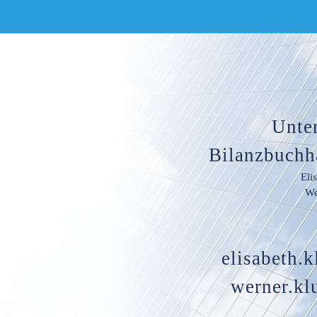
Unte
Bilanzbuchh
Eli
We
elisabeth.
werner.kl