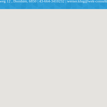
weg 12 , Dornbirn, 6850 | 43-664-3410232 | werner.klug@wek-consulti