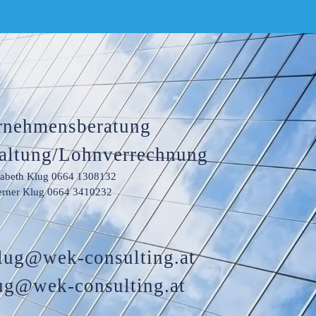
rnehmensberatung
altung/Lohnverrechnung
sabeth Klug 0664 1308132
rner Klug 0664 3410232
klug@wek-consulting.at
ug@wek-consulting.at